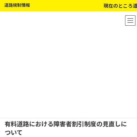
道路規制情報
現在のところ道
コ
ナ
ン
ビ
テ
ゲ
ン
ー
ツ
シ
へ
ョ
ス
ン
キ
に
ッ
移
プ
動
鹿児島県道路公社からのお知
らせ
有料道路における障害者割引制度の見直しに
ついて