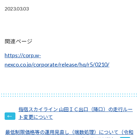
2023.03.03
未分類
関連ページ
https://corp.w-
nexco.co.jp/corporate/release/hq/r5/0210/
指宿スカイライン 山田ＩＣ出口（降口）の走行ルー
ト変更について
最低制限価格等の運用見直し（端数処理）について（令和