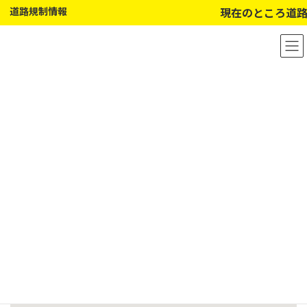
道路規制情報
現在のところ道路
コ
ナ
ン
ビ
テ
ゲ
ン
ー
ツ
シ
へ
ョ
ス
ン
キ
に
ッ
移
プ
動
アクセスマップ
総務部