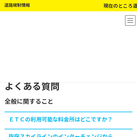
道路規制情報
現在のところ道
コ
ナ
ン
ビ
テ
ゲ
ン
ー
ツ
シ
へ
ョ
ス
ン
キ
に
ッ
移
プ
動
よくある質問
全般に関すること
ＥＴＣの利用可能な料金所はどこですか？
指宿スカイラインのインターチェンジから