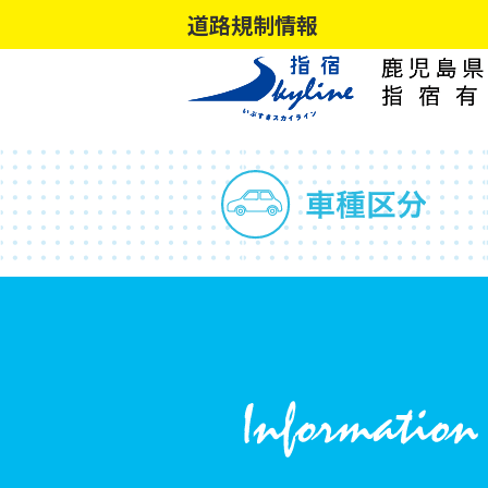
道路規制情報
コ
ナ
ン
ビ
テ
ゲ
ン
ー
ツ
シ
へ
ョ
ス
ン
キ
に
ッ
移
プ
動